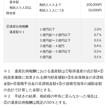
基本額
相続人４人まで
200,000円
相続人５人目以
相続人１人につき
50,000円
降加算
②遺産比例報酬
１億円以下
1.0％
遺産額※１
１億円超〜２億円以下
0.7％
２億円超〜３億円以下
0.5％
３億円超～４億円
0.4％
４億円超～５億円以下
0.3％
５億円超
0.1％
※１ 遺産比例報酬における遺産額は①取得遺産の合計額+②
純資産価格に加算される贈与財産価額+③生命保険金の非課税
金額+④退職手当金の非課税金額+⑤小規模宅地等の減額金額
の合計で計算した金額とする。
※２ 手続きの結果、相続税の申告に至らなかった場合は、
②の遺産比例報酬は既定の50％とする。