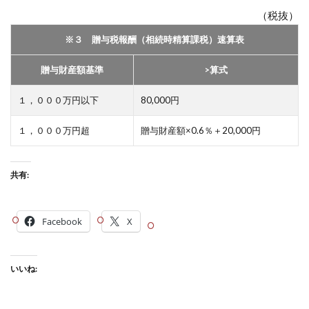
（税抜）
※３ 贈与税報酬（相続時精算課税）速算表
贈与財産額基準
>算式
１，０００万円以下
80,000円
１，０００万円超
贈与財産額×0.6％＋20,000円
共有:
Facebook
X
いいね: