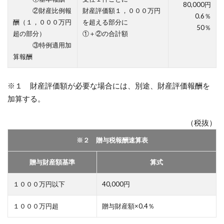
80,000円
②財産比例報
財産評価額１，０００万円
0.6％
酬（１，０００万円
を超える部分に
50％
超の部分）
①＋②の合計額
③特例適用加
算報酬
※１ 財産評価額が必要な場合には、別途、財産評価報酬を
加算する。
（税抜）
※２ 贈与税報酬速算表
贈与財産額基準
算式
１０００万円以下
40,000円
１０００万円超
贈与財産額×0.4％