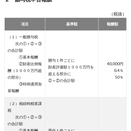
（税抜）
項目
基準額
報酬額
（１）一般贈与税
次の①＋②＋③
の合計額
①基本報酬
贈与１件ごとに
②財産比例報
40,000円
財産評価額１０００万円を
酬（１０００万円超
0.4％
超える部分に
の部分）
50％
②＋②の合計額
③特例適用加
算報酬
（２）相続時精算課
税
次の①＋②＋③
の合計額
①基本報酬
受任１件ごとに