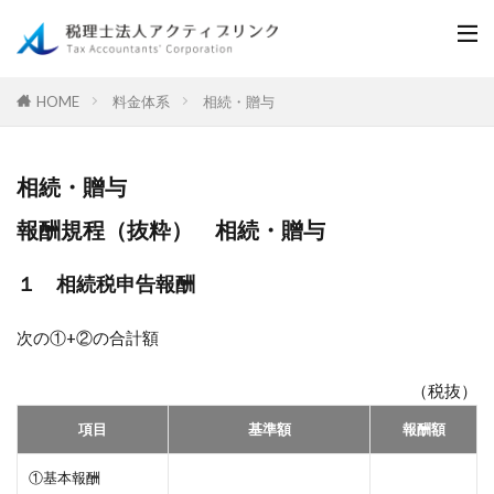
料金体系
相続・贈与
HOME
相続・贈与
報酬規程（抜粋） 相続・贈与
１ 相続税申告報酬
次の①+②の合計額
（税抜）
項目
基準額
報酬額
①基本報酬