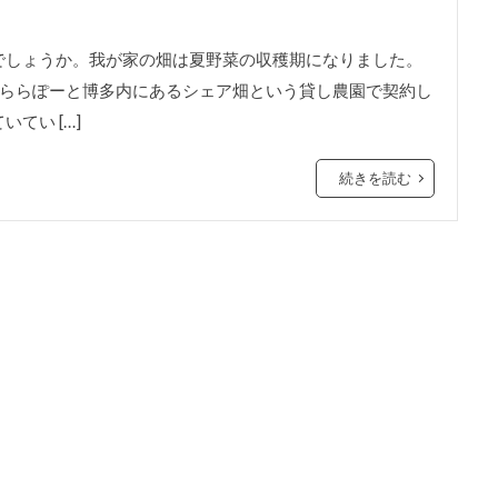
しょうか。我が家の畑は夏野菜の収穫期になりました。
たららぽーと博多内にあるシェア畑という貸し農園で契約し
てい […]
続きを読む