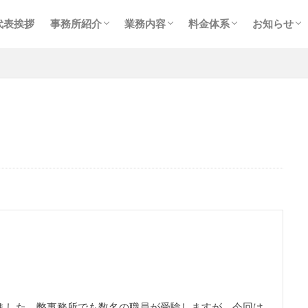
事務所紹介
スタッフ紹介
プライバシーポリシー
メイン業務
個人確定申告
相続・事業承継
経理事務代行業務
コンサルティング
税務会計顧問
個人確定申告
相続・贈与
コンサルティング
お知らせ
ブログ
採用情報
代表挨拶
事務所紹介
業務内容
料金体系
お知らせ
事務所紹介
スタッフ紹介
プライバシーポリシー
メイン業務
個人確定申告
相続・事業承継
経理事務代行業務
コンサルティング
税務会計顧問
個人確定申告
相続・贈与
コンサルティング
お知らせ
ブログ
採用情報
ました。弊事務所でも数名の職員が受験しますが、今回は