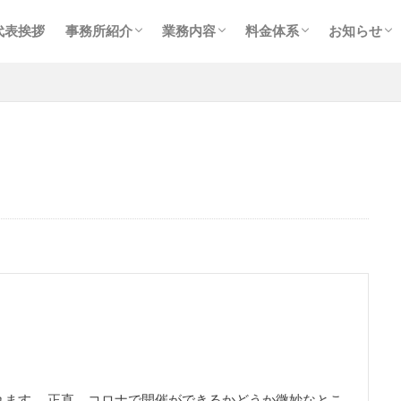
事務所紹介
スタッフ紹介
プライバシーポリシー
メイン業務
個人確定申告
相続・事業承継
経理事務代行業務
コンサルティング
税務会計顧問
個人確定申告
相続・贈与
コンサルティング
お知らせ
ブログ
採用情報
代表挨拶
事務所紹介
業務内容
料金体系
お知らせ
事務所紹介
スタッフ紹介
プライバシーポリシー
メイン業務
個人確定申告
相続・事業承継
経理事務代行業務
コンサルティング
税務会計顧問
個人確定申告
相続・贈与
コンサルティング
お知らせ
ブログ
採用情報
ます。 正直、コロナで開催ができるかどうか微妙なとこ