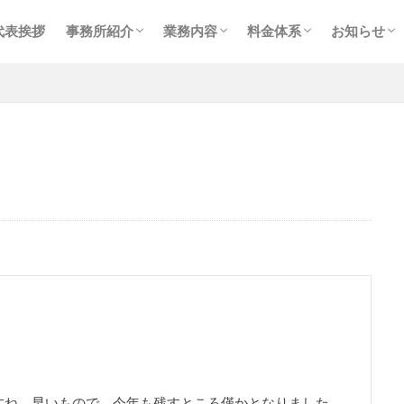
事務所紹介
スタッフ紹介
プライバシーポリシー
メイン業務
個人確定申告
相続・事業承継
経理事務代行業務
コンサルティング
税務会計顧問
個人確定申告
相続・贈与
コンサルティング
お知らせ
ブログ
採用情報
代表挨拶
事務所紹介
業務内容
料金体系
お知らせ
事務所紹介
スタッフ紹介
プライバシーポリシー
メイン業務
個人確定申告
相続・事業承継
経理事務代行業務
コンサルティング
税務会計顧問
個人確定申告
相続・贈与
コンサルティング
お知らせ
ブログ
採用情報
すね。早いもので、今年も残すところ僅かとなりました。