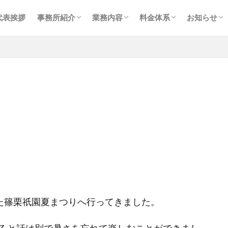
事務所紹介
スタッフ紹介
プライバシーポリシー
メイン業務
個人確定申告
相続・事業承継
経理事務代行業務
コンサルティング
税務会計顧問
個人確定申告
相続・贈与
コンサルティング
お知らせ
ブログ
採用情報
代表挨拶
事務所紹介
業務内容
料金体系
お知らせ
事務所紹介
スタッフ紹介
プライバシーポリシー
メイン業務
個人確定申告
相続・事業承継
経理事務代行業務
コンサルティング
税務会計顧問
個人確定申告
相続・贈与
コンサルティング
お知らせ
ブログ
採用情報
れた篠栗祇園夏まつりへ行ってきました。