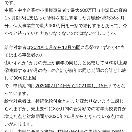
です。
中堅・中小企業や小規模事業者で最大600万円（申請日の直前
1ヶ月以内に支払った賃料を基に算定した月額給付額の6ヶ月
分）個人事業主で最大300万円を一括で給付するとあって、今
か今と待っていた方も少なくないのではないでしょうか。
給付対象者は
2020年5月から12月の間
に①②のいずれかに当
てはまる事業者の方
①いずれか1か月の売上が前年の同じ月と比較して50％以上減
②連続する3か月の売上の合計が前年の同じ期間の合計と比較
して30％以上減
で、申請期間は
2020年7月14日から2021年1月15日
までとな
っています。
給付対象者は、持続化給付金とあまり変わりないように感じ
られますが、売上要件に3か月間の合算額での前年比較要件が
増えた点と対象期間が2020年の5月からとなっている点に違
いがあります。
なお、申請に必要な書類は持続化給付金の申請と同様の書類