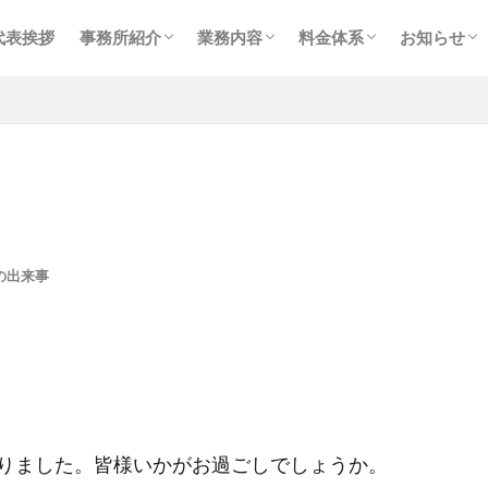
事務所紹介
スタッフ紹介
プライバシーポリシー
メイン業務
個人確定申告
相続・事業承継
経理事務代行業務
コンサルティング
税務会計顧問
個人確定申告
相続・贈与
コンサルティング
お知らせ
ブログ
採用情報
代表挨拶
事務所紹介
業務内容
料金体系
お知らせ
事務所紹介
スタッフ紹介
プライバシーポリシー
メイン業務
個人確定申告
相続・事業承継
経理事務代行業務
コンサルティング
税務会計顧問
個人確定申告
相続・贈与
コンサルティング
お知らせ
ブログ
採用情報
の出来事
りました。皆様いかがお過ごしでしょうか。