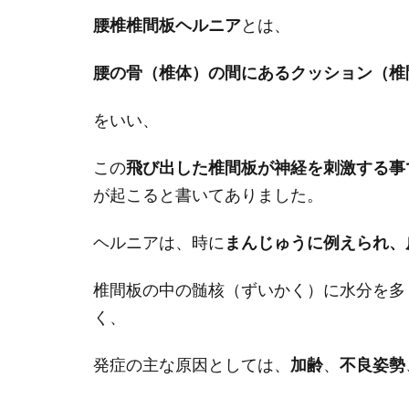
腰椎椎間板ヘルニア
とは、
腰の骨（椎体）の間にあるクッション（椎
をいい、
この
飛び出した椎間板が神経を刺激する事
が起こると書いてありました。
ヘルニアは、時に
まんじゅうに例えられ、
椎間板の中の髄核（ずいかく）に水分を多く
く、
発症の主な原因としては、
加齢
、
不良姿勢