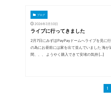
ブログ
2026年3月10日
ライブに行ってきました
2月7日にみずほPayPayドームへライブを見
の為にお昼前には家を出て並んでいました 海が
間、、、 ようやく購入できて安堵の気持 […]
1