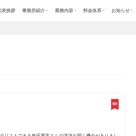
事務所紹介
スタッフ紹介
プライバシーポリシー
メイン業務
個人確定申告
相続・事業承継
経理事務代行業務
コンサルティング
税務会計顧問
個人確定申告
相続・贈与
コンサルティング
お知らせ
ブログ
採用情報
代表挨拶
事務所紹介
業務内容
料金体系
お知らせ
事務所紹介
スタッフ紹介
プライバシーポリシー
メイン業務
個人確定申告
相続・事業承継
経理事務代行業務
コンサルティング
税務会計顧問
個人確定申告
相続・贈与
コンサルティング
お知らせ
ブログ
採用情報
金メダリストである角田夏実さんの講演を聞く機会がありまし